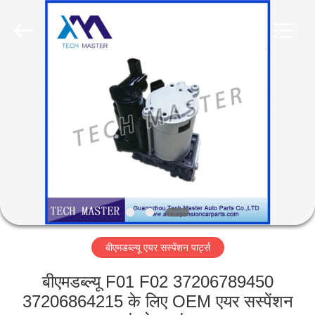
Tech
master
auto
parts
co.ltd.
All
Rights
Reserved.
घर
उत्पादों
वीडियो
हमारे
बारे
बीएमडब्ल्यू एयर सस्पेंशन पार्ट्स
में
बीएमडब्ल्यू F01 F02 37206789450
कारखाना
37206864215 के लिए OEM एयर सस्पेंशन