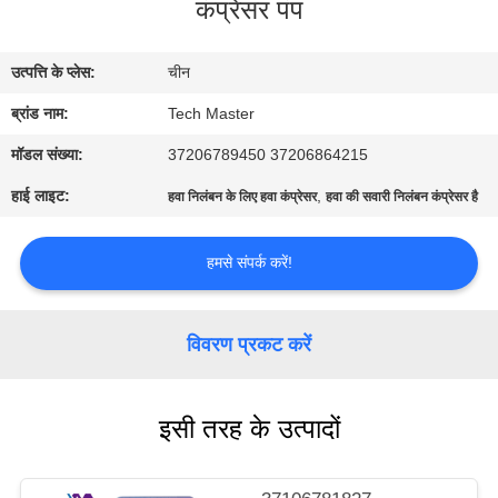
कंप्रेसर पंप
भ्रमण
उत्पत्ति के प्लेस:
चीन
गुणवत्ता
ब्रांड नाम:
Tech Master
नियंत्रण
मॉडल संख्या:
37206789450 37206864215
संपर्क
हाई लाइट:
,
हवा निलंबन के लिए हवा कंप्रेसर
हवा की सवारी निलंबन कंप्रेसर है
करें
हमसे संपर्क करें!
समाचार
विवरण प्रकट करें
एक
उद्धरण
इसी तरह के उत्पादों
की
विनती