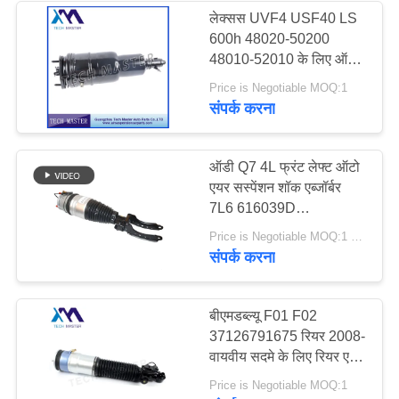
लेक्सस UVF4 USF40 LS
600h 48020-50200
48010-52010 के लिए ऑटो
पार्ट्स एयर सस्पेंशन शोषक
Price is Negotiable MOQ:1
संपर्क करना
ऑडी Q7 4L फ्रंट लेफ्ट ऑटो
एयर सस्पेंशन शॉक एब्जॉर्बर
7L6 616039D
7L8616039D एयरमैटिक
Price is Negotiable MOQ:1 पीसी
राइट 7L6616040D
संपर्क करना
7L8616040D
बीएमडब्ल्यू F01 F02
37126791675 रियर 2008-
वायवीय सदमे के लिए रियर एयर
सस्पेंशन शॉक एब्जॉर्बर
Price is Negotiable MOQ:1