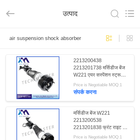
Tech
master
auto
उत्पाद
parts
co.ltd.
All
Rights
Reserved.
घर
air suspension shock absorber
उत्पादों
2213200438
2213201738 मर्सिडीज बेंज
वीडियो
W221 एयर सस्पेंशन स्ट्रूप
फ्रंट लेफ्ट के लिए एयर
Price is Negotiable MOQ:1
सस्पेंशन शॉक एब्जॉर्बर
हमारे
संपर्क करना
बारे
में
मर्सिडीज बेंज W221
2213200538
2213201838 फ्रंट राइट के
कारखाना
लिए एयर सस्पेंशन शॉक एब्जॉर्बर
Price is Negotiable MOQ:1