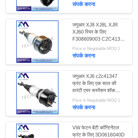
भ्रमण
संपर्क करना
गुणवत्ता
जगुआर XJ8 XJ8L XJR
XJ60 रियर के लिए
नियंत्रण
F308609003 C2C41341
एयर सस्पेंशन शॉक एब्सोर्बर
Price is Negotiable MOQ:1
संपर्क
संपर्क करना
करें
जगुआर XJ6 c2c41347
समाचार
फ्रंट के लिए एक साल की
वारंटी एयर सस्पेंशन शॉक
एब्जॉर्बर
Price is Negotiable MOQ:1
एक
संपर्क करना
उद्धरण
की
VW फेटन बेंटी कॉन्टिनेंटल
विनती
फ्रंट के लिए 3D0616040D