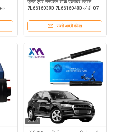
फ्रंट एयर सस्पेंशन शॉक एब्सॉर्बर स्ट्रट
ोषक
7L6616039D 7L6616040D ऑडी Q7
4L VW Touareg I पोर्श (7L) 955/957
2002-2010
सबसे अच्छी कीमत