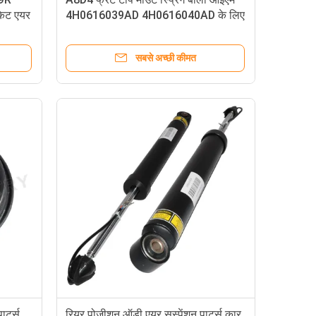
किट एयर
4H0616039AD 4H0616040AD के लिए
कार कंपोनेंट्स ऑडी एयर सस्पेंशन पार्ट्स
सबसे अच्छी कीमत
र्ट्स
रियर पोजीशन ऑडी एयर सस्पेंशन पार्ट्स कार