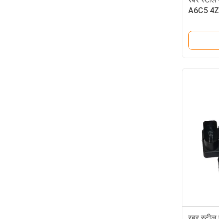
A6C5 4Z7
अवशोषक क
रबर स्टील 