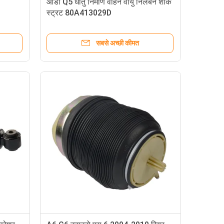
ऑडी Q5 धातु निर्माण वाहन वायु निलंबन शॉक
स्ट्रट 80A413029D
सबसे अच्छी कीमत