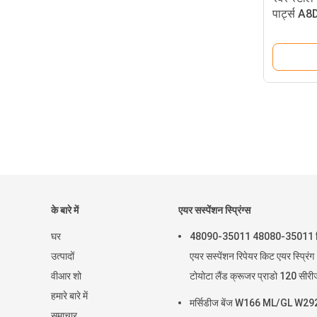
पार्ट्स 
4F06160
के बारे में
एयर सस्पेंशन स्प्रिंग्स
घर
48090-35011 48080-35011 र
उत्पादों
एयर सस्पेंशन रिपेयर किट एयर स्प्रिंग
वीआर शो
टोयोटा लैंड क्रूजर प्राडो 120 सीरी
हमारे बारे में
GX470 2003-2009
मर्सिडीज बेंज W166 ML/GL W29
समाचार