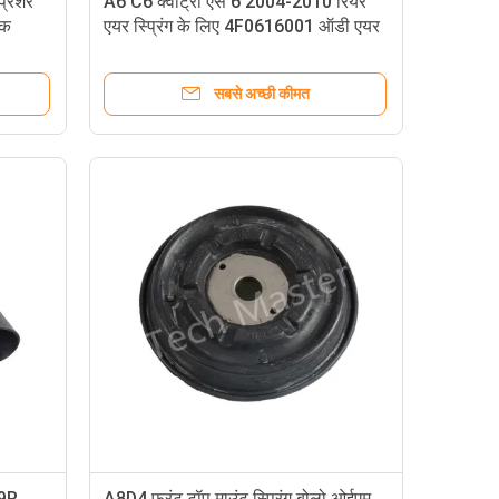
्रेशर
A6 C6 क्वाट्रो एस 6 2004-2010 रियर
ॉक
एयर स्प्रिंग के लिए 4F0616001 ऑडी एयर
ट्स
सस्पेंशन सिस्टम
सबसे अच्छी कीमत
39R
A8D4 फ्रंट टॉप माउंट स्प्रिंग बोलो ओईएम