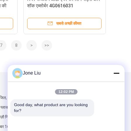
े की
शॉक एब्सोर्बर 4G0616031
सबसे अच्छी कीमत
7
8
>
>>
Jone Liu
हमें मेल करें
12:02 PM
ंजिल, भवन 2,
Good day, what product are you looking 
 प्लाजा, नंबर 6
for?
गज़ौ निजी विज्ञान और
, नंबर 1633 बीताई