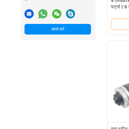
4 एफ0616
पार्ट्स ए 
शॉक एब्सोर्
संपर्क करें
रबर स्टील 