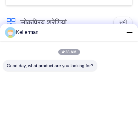
लोकप्रिय श्रेणियां
सभी
Kellerman
एयर सस्पेंशन शॉक
एयर सस्पेंशन स्प्रिंग्स
4:28 AM
मर्सिडीज बेंज एयर सस्पेंशन
बीएमडब्ल्यू एयर सस्पेंशन
Good day, what product are you looking for?
पार्ट्स
पार्ट्स
ऑडी एयर सस्पेंशन पार्ट्स
वायु निलंबन शॉक एब्सॉर्बर
लैंड रोवर एयर सस्पेंशन
हवा निलंबन कंप्रेसर
पार्ट्स