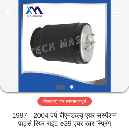
Tech
master
auto
parts
co.ltd.
All
Rights
Reserved.
घर
उत्पादों
वीडियो
हमारे
बारे
बीएमडब्ल्यू एयर सस्पेंशन पार्ट्स
में
1997 - 2004 वर्ष बीएमडब्ल्यू एयर सस्पेंशन
कारखाना
पार्ट्स रियर राइट e39 एयर रबर स्प्रिंग