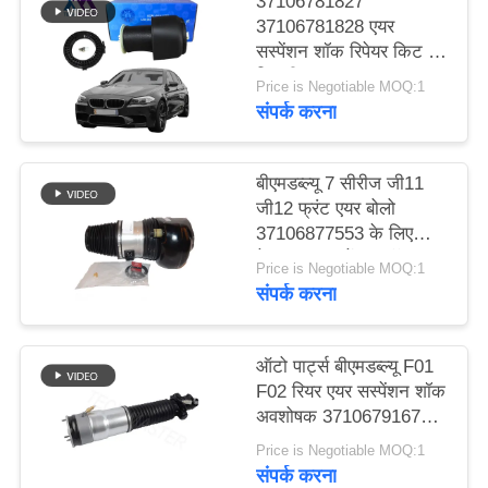
37106781827
करे
37106781828 एयर
सस्पेंशन शॉक रिपेयर किट के
लिए बीएमडब्ल्यू F07 GT
Price is Negotiable MOQ:1
साइट
F10 F11 5 सीरीज रियर
संपर्क करना
2009- 2016 एयर स्प्रिंग
मैप
बीएमडब्ल्यू 7 सीरीज जी11
गोपनीयता
जी12 फ्रंट एयर बोलो
37106877553 के लिए
नीति
मेटल एयर सस्पेंशन शॉक एयर
Price is Negotiable MOQ:1
स्प्रिंग
संपर्क करना
ऑटो पार्ट्स बीएमडब्ल्यू F01
F02 रियर एयर सस्पेंशन शॉक
अवशोषक 37106791676
37126791675
Price is Negotiable MOQ:1
संपर्क करना