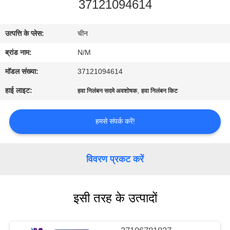
37121094614
भ्रमण
उत्पत्ति के प्लेस:
चीन
गुणवत्ता
ब्रांड नाम:
N/M
नियंत्रण
मॉडल संख्या:
37121094614
संपर्क
हाई लाइट:
,
हवा निलंबन सदमे अवशोषक
हवा निलंबन किट
करें
हमसे संपर्क करें!
समाचार
विवरण प्रकट करें
एक
उद्धरण
इसी तरह के उत्पादों
की
विनती