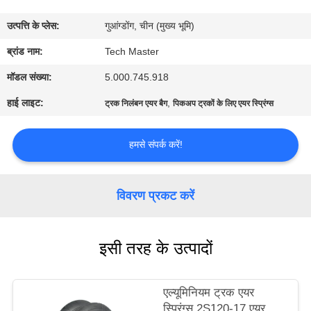
भ्रमण
उत्पत्ति के प्लेस:
गुआंग्डोंग, चीन (मुख्य भूमि)
गुणवत्ता
ब्रांड नाम:
Tech Master
नियंत्रण
मॉडल संख्या:
5.000.745.918
हाई लाइट:
,
ट्रक निलंबन एयर बैग
पिकअप ट्रकों के लिए एयर स्प्रिंग्स
संपर्क
करें
हमसे संपर्क करें!
समाचार
विवरण प्रकट करें
एक
इसी तरह के उत्पादों
उद्धरण
की
एल्यूमिनियम ट्रक एयर
विनती
स्प्रिंग्स 2S120-17 एयर