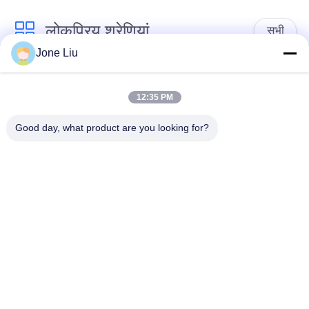
लोकप्रिय श्रेणियां
सभी
Jone Liu
एयर सस्पेंशन शॉक
एयर सस्पेंशन स्प्रिंग्स
12:35 PM
मर्सिडीज बेंज एयर सस्पेंशन
बीएमडब्ल्यू एयर सस्पेंशन
Good day, what product are you looking for?
पार्ट्स
पार्ट्स
ऑडी एयर सस्पेंशन पार्ट्स
वायु निलंबन शॉक एब्सॉर्बर
लैंड रोवर एयर सस्पेंशन
हवा निलंबन कंप्रेसर
पार्ट्स
सदस्यता लें