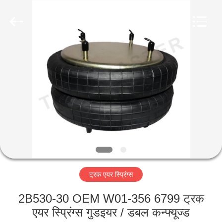
Tech
master
auto
parts
co.ltd.
All
Rights
Reserved.
घर
उत्पादों
वीडियो
हमारे
बारे
ट्रक एयर स्प्रिंग्स
में
2B530-30 OEM W01-356 6799 ट्रक
कारखाना
एयर स्प्रिंग्स गुडइयर / डबल कन्फ्यूज्ड