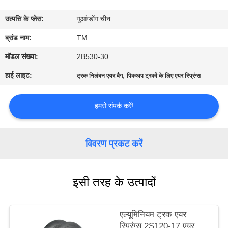
भ्रमण
उत्पत्ति के प्लेस:
गुआंग्डोंग चीन
गुणवत्ता
ब्रांड नाम:
TM
नियंत्रण
मॉडल संख्या:
2B530-30
हाई लाइट:
,
ट्रक निलंबन एयर बैग
पिकअप ट्रकों के लिए एयर स्प्रिंग्स
संपर्क
करें
हमसे संपर्क करें!
समाचार
विवरण प्रकट करें
एक
इसी तरह के उत्पादों
उद्धरण
की
एल्यूमिनियम ट्रक एयर
विनती
स्प्रिंग्स 2S120-17 एयर