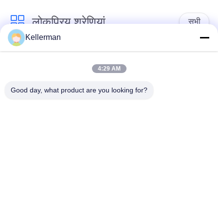
लोकप्रिय श्रेणियां
सभी
Kellerman
एयर सस्पेंशन शॉक
एयर सस्पेंशन स्प्रिंग्स
4:29 AM
मर्सिडीज बेंज एयर सस्पेंशन
बीएमडब्ल्यू एयर सस्पेंशन
Good day, what product are you looking for?
पार्ट्स
पार्ट्स
ऑडी एयर सस्पेंशन पार्ट्स
वायु निलंबन शॉक एब्सॉर्बर
लैंड रोवर एयर सस्पेंशन
हवा निलंबन कंप्रेसर
पार्ट्स
सदस्यता लें