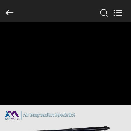
Tech
master
auto
parts
co.ltd.
All
Rights
Reserved.
घर
उत्पादों
वीडियो
हमारे
बारे
में
कारखाना