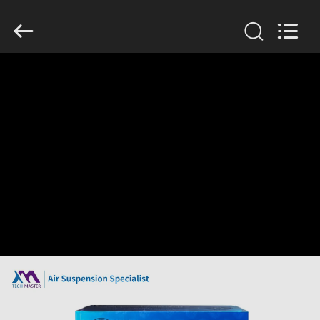
Tech
master
auto
parts
co.ltd.
All
Rights
Reserved.
घर
उत्पादों
वीडियो
हमारे
बारे
में
कारखाना