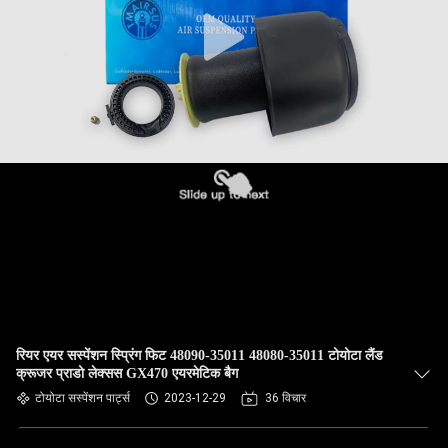
भ्रमण
गुणवत्ता
नियंत्रण
संपर्क
करें
समाचार
एक
रियर एयर सस्पेंशन स्प्रिंग फिट 48090-35011 48080-35011 टोयोटा लैंड
उद्धरण
क्रूजर प्राडो लेक्सस GX470 एयरमेटिक बैग
की
टोयोटा सस्पेंशन पार्ट्स
2023-12-29
36 विचार
विनती