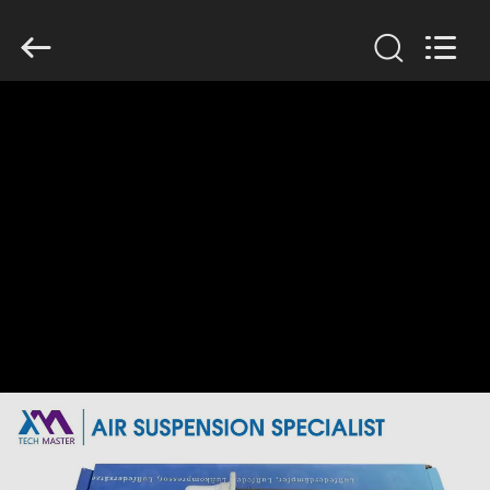
Tech
master
auto
parts
co.ltd.
All
Rights
Reserved.
घर
उत्पादों
वीडियो
हमारे
बारे
में
कारखाना