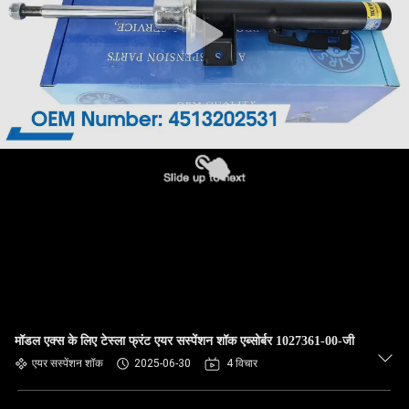
भ्रमण
गुणवत्ता
नियंत्रण
संपर्क
करें
समाचार
एक
उद्धरण
मॉडल एक्स के लिए टेस्ला फ्रंट एयर सस्पेंशन शॉक एब्सोर्बर 1027361-00-जी
की
एयर सस्पेंशन शॉक
2025-06-30
4 विचार
विनती