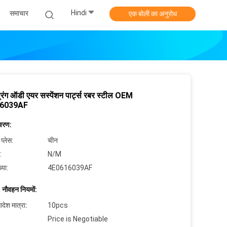
Hindi
समाचार
एक बोली का अनुरोध
्रिंग ऑडी एयर सस्पेंशन पार्ट्स रबर स्टील OEM
6039AF
िवरण:
 प्लेस:
चीन
:
N/M
्या:
4E0616039AF
 नौवहन नियमों:
देश मात्रा:
10pcs
Price is Negotiable