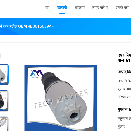
घर
उत्पादों
वीडियो
हमारे बारे में
संपर्क करें
पार्ट्स रबर स्टील OEM 4E0616039AF
एयर स्प
4E061
उत्पाद व
उत्पत्ति के
ब्रांड नाम
मॉडल संख
भुगतान &
न्यूनतम आ
मूल्य: