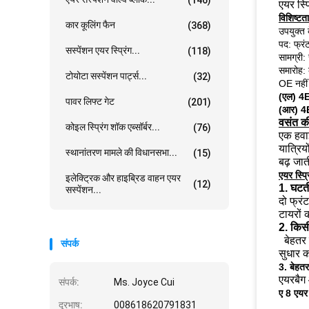
एयर स्
विशिष्टता
कार कूलिंग फैन
(368)
उपयुक्त 
पद: फ्रं
सस्पेंशन एयर स्प्रिंग...
(118)
सामग्री:
समारोह:
टोयोटा सस्पेंशन पार्ट्स...
(32)
OE नहीं 
(एल) 
पावर लिफ्ट गेट
(201)
(आर) 
वसंत क
कोइल स्प्रिंग शॉक एब्सॉर्बर...
(76)
एक हवा
यात्रिय
स्थानांतरण मामले की विधानसभा...
(15)
बढ़ जात
एयर स्प्र
इलेक्ट्रिक और हाइब्रिड वाहन एयर
(12)
1. घटती
सस्पेंशन...
दो फ्रं
टायरों
2. किसी
बेहतर 
संपर्क
सुधार क
3. बेहत
एयरबैग
संपर्क:
Ms. Joyce Cui
ए 8 एयर 
दूरभाष:
008618620791831