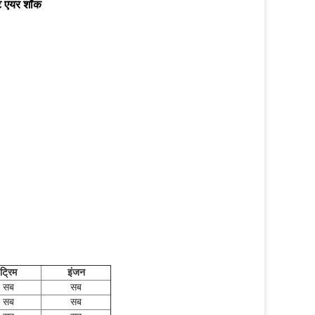
ट एयर शॉक
ट्रिम
इंजन
सब
सब
सब
सब