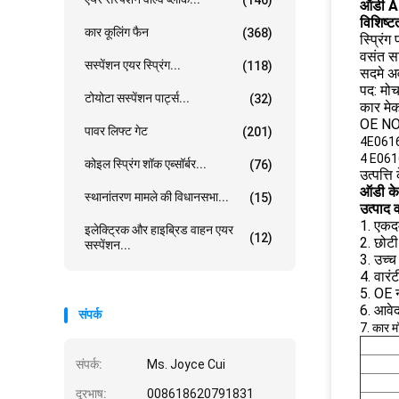
ऑडी A
विशिष्ट
कार कूलिंग फैन
(368)
स्प्रिंग
वसंत सा
सस्पेंशन एयर स्प्रिंग...
(118)
सदमे अ
पद: मोर्
टोयोटा सस्पेंशन पार्ट्स...
(32)
कार मे
OE NO 
पावर लिफ्ट गेट
(201)
4E061
4
E061
कोइल स्प्रिंग शॉक एब्सॉर्बर...
(76)
उत्पत्ति
ऑडी के 
स्थानांतरण मामले की विधानसभा...
(15)
उत्पाद व
1. एकद
इलेक्ट्रिक और हाइब्रिड वाहन एयर
(12)
2. छोटी
सस्पेंशन...
3. उच्च 
4. वारं
5. OE
6. आवे
संपर्क
7. कार म
संपर्क:
Ms. Joyce Cui
दूरभाष:
008618620791831