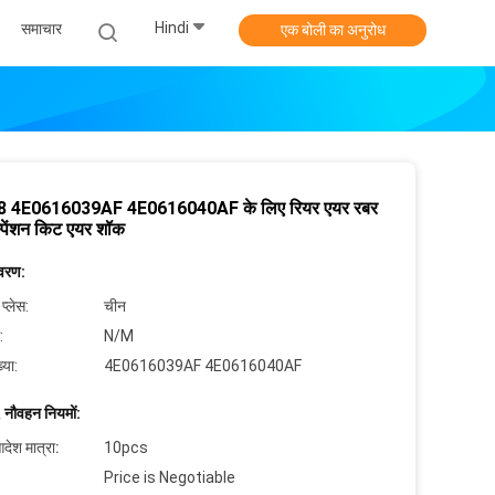
Hindi
समाचार
एक बोली का अनुरोध
8 4E0616039AF 4E0616040AF के लिए रियर एयर रबर
्पेंशन किट एयर शॉक
िवरण:
 प्लेस:
चीन
:
N/M
्या:
4E0616039AF 4E0616040AF
 नौवहन नियमों:
देश मात्रा:
10pcs
Price is Negotiable