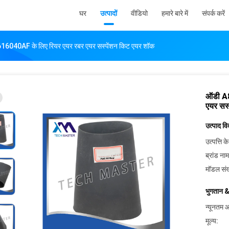
घर
उत्पादों
वीडियो
हमारे बारे में
संपर्क करें
40AF के लिए रियर एयर रबर एयर सस्पेंशन किट एयर शॉक
ऑडी A
एयर सस
उत्पाद व
उत्पत्ति के
ब्रांड नाम
मॉडल संख
भुगतान &
न्यूनतम आ
मूल्य: