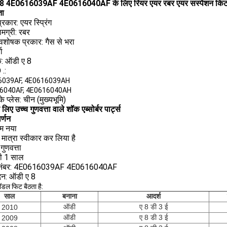
8 4E0616039AF 4E0616040AF के लिए रियर एयर रबर एयर सस्पेंशन कि
ता
 प्रकार: एयर स्प्रिंग
मग्री: रबर
वशोषक प्रकार: गैस से भरा
चा
क: ऑडी ए 8
.:
6039AF, 4E0616039AH
6040AF, 4E0616040AH
 के प्लेस: चीन (मुख्यभूमि)
लिए उच्च गुणवत्ता वाले शॉक एब्सोर्बर पार्ट्स
र्णन
म नया
 मात्रा स्वीकार कर लिया है
गुणवत्ता
टी 1 साल
 नंबर: 4E0616039AF 4E0616040AF
दन: ऑडी ए 8
ॉडल फिट बैठता है:
साल
बनाना
आदर्श
ऑडी
ए 8 डी 3 ई
2010
ऑडी
ए 8 डी 3 ई
2009