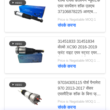
रोल्स रॉयस कलिनन न्यूमेटिक
करे
एयर सस्पेंशन शॉक एलएच
37106878225 आरएच
37106878226
Price is Negotiable MOQ:1
साइट
संपर्क करना
मैप
31451833 31451834
गोपनीयता
वोल्वो XC90 2016-2019
फ्रंट राइट एयर स्ट्रट एयर
नीति
स्प्रिंग शॉक अब्सोर्बर
Price is Negotiable MOQ:1 टुकड़ा
संपर्क करना
97034305115 पोर्श पैनामेरा
970 2013-2017 सेंसर
एयरमैटिक शॉक के बिना फ्रंट
एयर सस्पेंशन शॉक अवशोषक
Price is Negotiable MOQ:1 टुकड़ा
संपर्क करना