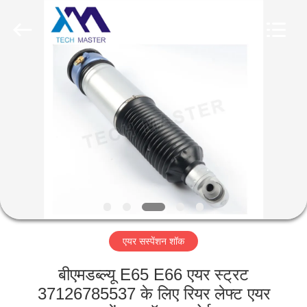
Tech
master
auto
parts
co.ltd.
All
Rights
Reserved.
घर
उत्पादों
वीडियो
हमारे
बारे
एयर सस्पेंशन शॉक
में
बीएमडब्ल्यू E65 E66 एयर स्ट्रट
कारखाना
37126785537 के लिए रियर लेफ्ट एयर