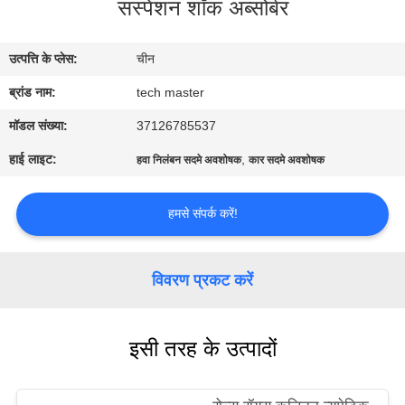
सस्पेंशन शॉक अब्सोर्बर
भ्रमण
उत्पत्ति के प्लेस:
चीन
गुणवत्ता
ब्रांड नाम:
tech master
नियंत्रण
मॉडल संख्या:
37126785537
संपर्क
हाई लाइट:
,
हवा निलंबन सदमे अवशोषक
कार सदमे अवशोषक
करें
हमसे संपर्क करें!
समाचार
विवरण प्रकट करें
एक
उद्धरण
इसी तरह के उत्पादों
की
विनती