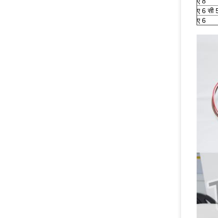
ए 8
ए 6 सी 
ए 6