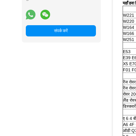
यहाँ हवा 
W221
W220
W164
संपर्क करें
W166
W251
E53
E39 E
X5 E7
F01 F
रेंज रो
रेंज रो
रोवर 2
लैंड रोव
डिस्कवरी
ए 6 4 ब
A6 4F
ऑडी Q