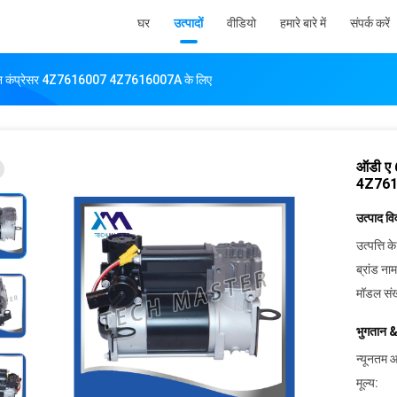
घर
उत्पादों
वीडियो
हमारे बारे में
संपर्क करें
डीशन कंप्रेसर 4Z7616007 4Z7616007A के लिए
ऑडी ए 
4Z761
उत्पाद व
उत्पत्ति के
ब्रांड नाम
मॉडल संख
भुगतान &
न्यूनतम आ
मूल्य: