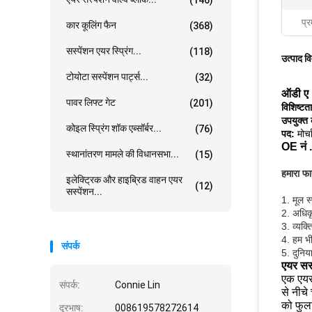
प्र
कार कूलिंग फैन
(368)
सस्पेंशन एयर स्प्रिंग...
(118)
उत्पाद व
टोयोटा सस्पेंशन पार्ट्स...
(32)
ऑडी ए 
पावर लिफ्ट गेट
(201)
विशिष्टता
उपयुक्त 
कोइल स्प्रिंग शॉक एब्सॉर्बर...
(76)
पद:
मोर्च
OE नं .
स्थानांतरण मामले की विधानसभा...
(15)
हमारा फ
इलेक्ट्रिक और हाइब्रिड वाहन एयर
(12)
सस्पेंशन...
1. मूल स
2. अधिकृ
3. व्यक्
4. हम भी
संपर्क
5. दुनिय
एयर सस्
एक एयर 
संपर्क:
Connie Lin
से नीचे
को फुला
दूरभाष:
008619578272614