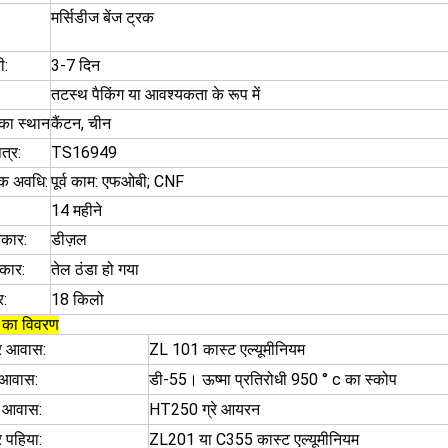
मर्सिडीज बेंज ट्रक
ी:
3-7 दिन
तटस्थ पैकिंग या आवश्यकता के रूप में
ि का स्थान
कैंटन, चीन
त्र:
TS16949
िक अवधि:
पूर्व काम: एफओबी; CNF
14 महीने
रकार:
डीज़ल
रकार:
तेल ठंडा हो गया
र:
18 किलो
ी का विवरण
सर आवास:
ZL 101 कास्ट एल्यूमीनियम
न आवास:
डी-55। ऊष्मा प्रतिरोधी 950 ° c का स्कोप
त आवास:
HT250 ग्रे आयरन
र पहिया:
ZL201 या C355 कास्ट एल्यूमीनियम