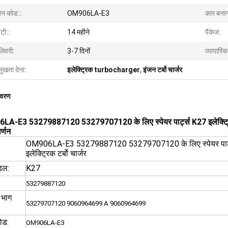
जन कोड::
OM906LA-E3
कार बनान
ंटी::
14 महीने
पैकेज:
लिवरी:
3-7 दिनों
व्यापारि
मुखता देना:
इलेक्ट्रिक turbocharger
,
इंजन टर्बो चार्जर
िवरण
A-E3 53279887120 53279707120 के लिए स्पेयर पार्ट्स K27 इलेक्ट्रिक 
र्णन
OM906LA-E3 53279887120 53279707120 के लिए स्पेयर पार्
:
इलेक्ट्रिक टर्बो चार्जर
ॉडल:
K27
53279887120
 भाग
53279707120 9060964699 A
9060964699
ोड:
OM906LA-E3