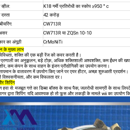
व्हील:
K18 गर्मी प्रतिरोधी का स्कोप ≥950 ° c
 दस्ता
42 करोड़
ीयरिंग:
CW713R
 असर
CW713R या ZQSn 10-10
कार का अंगूठी
CrMoNiTi
जन के मुख्य लाभ
ण विविधता, शक्ति की एक बड़ी रेंज को कवर करती है।
 प्रणाली का अनुकूलन, बड़े टोक़, अधिक शक्तिशाली अश्वशक्ति, कम ईंधन की ख
शोर, कम कंपन के साथ वाहन के इंजन प्रौद्योगिकी का उपयोग करना।
ापमान के वातावरण में उपयोग किए जाने पर एयर हीटर, अच्छा शुरुआती प्रदर्शन।
छी विश्वसनीयता, और कम विफलता दर।
और शिपिंग
ंग हवा से: मजबूत गत्ते का डिब्बा बॉक्स के साथ पैक; जलरोधी सामग्री के साथ लिपट
ागर द्वारा शिपिंग: यदि आवश्यक हो तो फूस और लकड़ी के मामले wii का उपयोग 