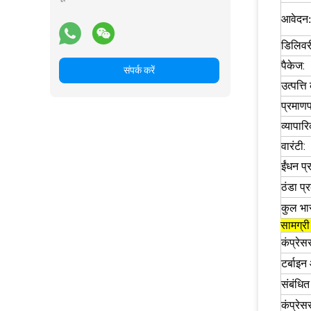
आवेदन:
डिलिवर
पैकेज:
संपर्क करें
उत्पत्त
प्रमाणप
व्यापार
वारंटी:
ईंधन प्
ठंडा प्
कुल भा
सामग्र
कंप्रे
टर्बाइ
संबंधि
कंप्रेस