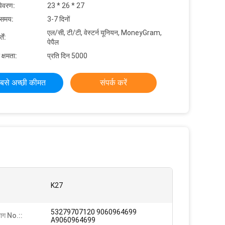
विवरण:
23 * 26 * 27
 समय:
3-7 दिनों
एल/सी, टी/टी, वेस्टर्न यूनियन, MoneyGram,
ें:
पेपैल
 क्षमता:
प्रति दिन 5000
बसे अच्छी कीमत
संपर्क करें
K27
53279707120 9060964699
भाग No.::
A9060964699