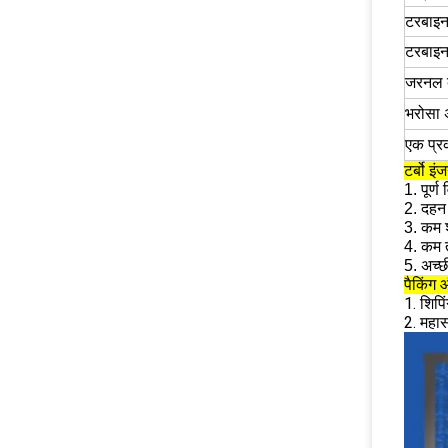
टरबाइन 
टरबाइन
जरनल ब
भरोसा
एक प्र
टर्बो इं
1. पूर्
2. दहन
3. कम 
4. कम त
5. अच्
पैकिंग 
1. शिपि
2. महास