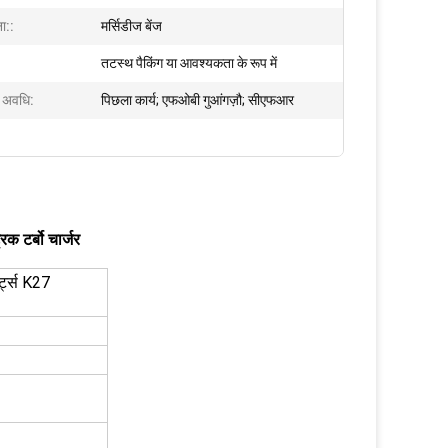
ा::
मर्सिडीज बेंज
तटस्थ पैकिंग या आवश्यकता के रूप में
क अवधि:
पिछला कार्य; एफओबी गुआंगज़ौ; सीएफआर
टर्बो चार्जर
ट्स K27