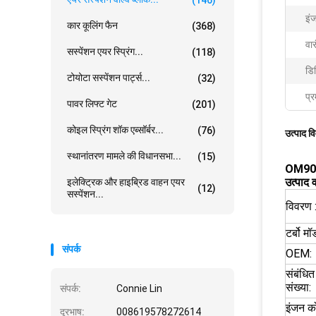
इं
कार कूलिंग फैन
(368)
वार
सस्पेंशन एयर स्प्रिंग...
(118)
डि
टोयोटा सस्पेंशन पार्ट्स...
(32)
प्र
पावर लिफ्ट गेट
(201)
कोइल स्प्रिंग शॉक एब्सॉर्बर...
(76)
उत्पाद व
स्थानांतरण मामले की विधानसभा...
(15)
OM906L
उत्पाद व
इलेक्ट्रिक और हाइब्रिड वाहन एयर
(12)
सस्पेंशन...
विवरण 
टर्बो म
संपर्क
OEM:
संबंधित
संख्या:
संपर्क:
Connie Lin
इंजन क
दूरभाष:
008619578272614