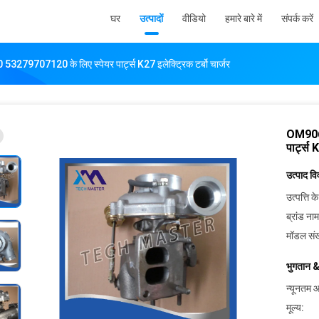
घर
उत्पादों
वीडियो
हमारे बारे में
संपर्क करें
07120 के लिए स्पेयर पार्ट्स K27 इलेक्ट्रिक टर्बो चार्जर
OM906
पार्ट्स 
उत्पाद व
उत्पत्ति के
ब्रांड नाम
मॉडल संख
भुगतान &
न्यूनतम आ
मूल्य: