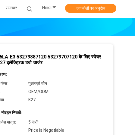
Hindi
समाचार
एक बोली का अनुरोध
LA-E3 53279887120 53279707120 के लिए स्पेयर
K27 इलेक्ट्रिक टर्बो चार्जर
िवरण:
 प्लेस:
गुआंगज़ौ चीन
:
OEM/ODM
्या:
K27
 नौवहन नियमों:
देश मात्रा:
5 पीसी
Price is Negotiable