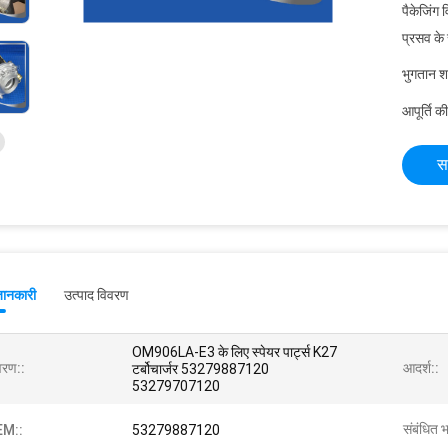
पैकेजिंग 
प्रसव के
भुगतान शर्त
आपूर्ति की
स
जानकारी
उत्पाद विवरण
OM906LA-E3 के लिए स्पेयर पार्ट्स K27
वरण::
आदर्श::
टर्बोचार्जर 53279887120
53279707120
संबंधित 
EM::
53279887120