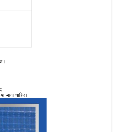
पत।
े;
किया जाना चाहिए।