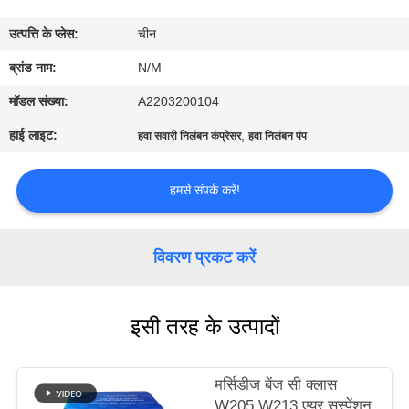
भ्रमण
उत्पत्ति के प्लेस:
चीन
गुणवत्ता
ब्रांड नाम:
N/M
नियंत्रण
मॉडल संख्या:
A2203200104
हाई लाइट:
,
हवा सवारी निलंबन कंप्रेसर
हवा निलंबन पंप
संपर्क
करें
हमसे संपर्क करें!
समाचार
विवरण प्रकट करें
एक
इसी तरह के उत्पादों
उद्धरण
की
मर्सिडीज बेंज सी क्लास
विनती
W205 W213 एयर सस्पेंशन