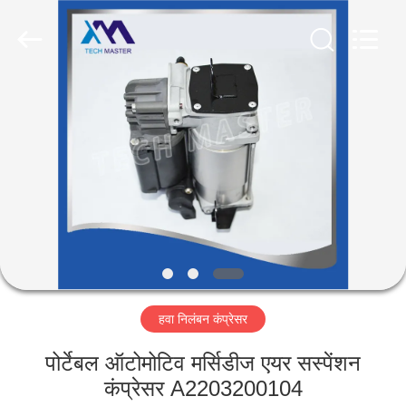
Tech
master
auto
parts
co.ltd.
All
Rights
Reserved.
घर
उत्पादों
वीडियो
हमारे
बारे
हवा निलंबन कंप्रेसर
में
पोर्टेबल ऑटोमोटिव मर्सिडीज एयर सस्पेंशन
कारखाना
कंप्रेसर A2203200104