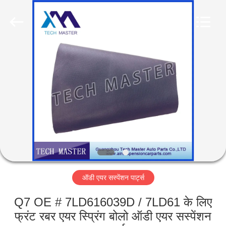
Tech
master
auto
parts
co.ltd.
All
Rights
Reserved.
घर
उत्पादों
वीडियो
हमारे
बारे
ऑडी एयर सस्पेंशन पार्ट्स
में
Q7 OE # 7LD616039D / 7LD61 के लिए
कारखाना
फ्रंट रबर एयर स्प्रिंग बोलो ऑडी एयर सस्पेंशन