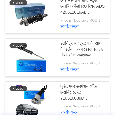
एयर सस्पेंशन शॉक स्ट्रट
करे
एब्जॉर्बर ऑडी R8 रियर ADS
420512019AL
420512020AL के साथ
Price is Negotiable MOQ:1
साइट
संपर्क करना
मैप
इलेक्ट्रिक स्ट्रट्स के साथ
गोपनीयता
कैडिलैक एसआरएक्स के लिए
रियर शॉक अवशोषक
नीति
22857109 20853197
Price is Negotiable MOQ:1
संपर्क करना
फ्रंट एयर सस्पेंशन शॉक
एब्सॉर्बर स्ट्रट
7L6616039D
7L6616040D ऑडी Q7
Price is Negotiable MOQ:1
4L VW Touareg I पोर्श
संपर्क करना