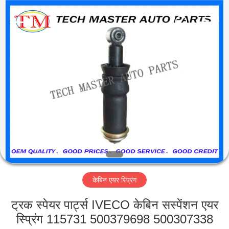
Tech
master
auto
parts
co.ltd.
All
Rights
Reserved.
घर
उत्पादों
वीडियो
हमारे
बारे
केबिन एयर स्प्रिंग
में
ट्रक स्पेयर पार्ट्स IVECO केबिन सस्पेंशन एयर
कारखाना
स्प्रिंग 115731 500379698 500307338