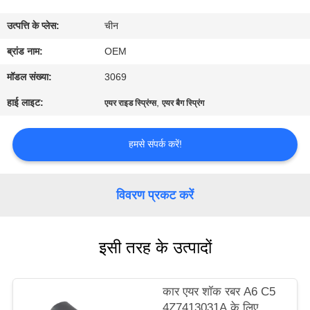
भ्रमण
उत्पत्ति के प्लेस:
चीन
गुणवत्ता
ब्रांड नाम:
OEM
नियंत्रण
मॉडल संख्या:
3069
हाई लाइट:
,
एयर राइड स्प्रिंग्स
एयर बैग स्प्रिंग
संपर्क
करें
हमसे संपर्क करें!
समाचार
विवरण प्रकट करें
एक
इसी तरह के उत्पादों
उद्धरण
की
कार एयर शॉक रबर A6 C5
विनती
4Z7413031A के लिए