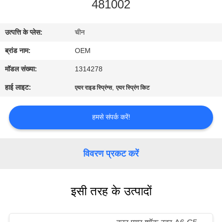
481002
भ्रमण
उत्पत्ति के प्लेस:
चीन
गुणवत्ता
ब्रांड नाम:
OEM
नियंत्रण
मॉडल संख्या:
1314278
संपर्क
हाई लाइट:
,
एयर राइड स्प्रिंग्स
एयर स्प्रिंग किट
करें
हमसे संपर्क करें!
समाचार
विवरण प्रकट करें
एक
उद्धरण
इसी तरह के उत्पादों
की
विनती