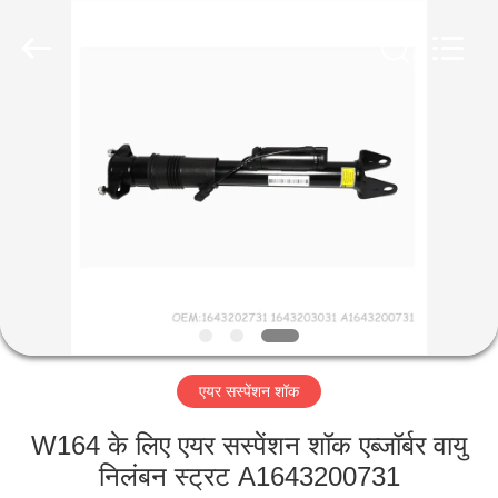
Tech
master
auto
parts
co.ltd.
All
Rights
Reserved.
घर
उत्पादों
वीडियो
हमारे
बारे
एयर सस्पेंशन शॉक
में
W164 के लिए एयर सस्पेंशन शॉक एब्जॉर्बर वायु
कारखाना
निलंबन स्ट्रट A1643200731