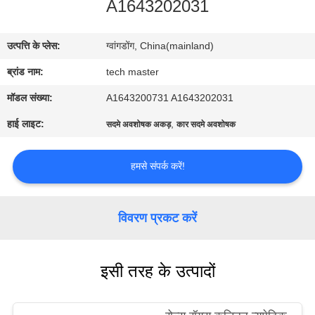
A1643202031
भ्रमण
उत्पत्ति के प्लेस:
ग्वांगडोंग, China(mainland)
गुणवत्ता
ब्रांड नाम:
tech master
नियंत्रण
मॉडल संख्या:
A1643200731 A1643202031
संपर्क
हाई लाइट:
,
सदमे अवशोषक अकड़
कार सदमे अवशोषक
करें
हमसे संपर्क करें!
समाचार
विवरण प्रकट करें
एक
उद्धरण
इसी तरह के उत्पादों
की
विनती