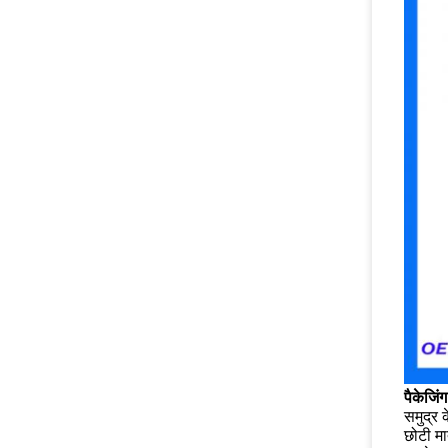
पैकेजिं
समुद्र क
छोटी मा