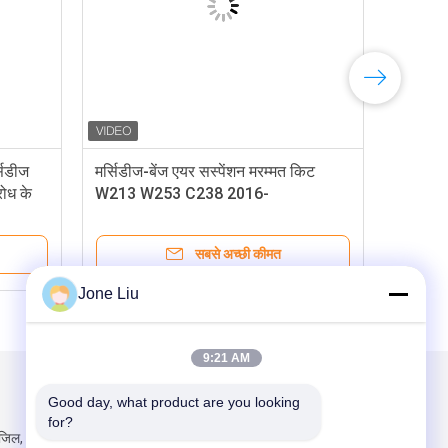
िडीज
मर्सिडीज-बेंज एयर सस्पेंशन मरम्मत किट
रोध के
W213 W253 C238 2016-
ए
0993200200 0993200258 एयर वाल्व
ब्लॉक के लिए
सबसे अच्छी कीमत
Jone Liu
9:21 AM
हमें मेल करें
Good day, what product are you looking 
for?
ंजिल, भवन 2,