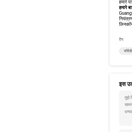
हमारे प
हमारे बार
Guangzh
नियंत्र
लिनकॉन
टैग:
मर्सिड
इस उत्
मुझे
सामग
धन्यव