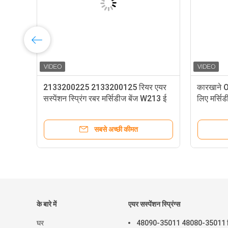
किट
2133200225 2133200125 रियर एयर
कारखाने O
-
सस्पेंशन स्प्रिंग रबर मर्सिडीज बेंज W213 ई
लिए मर्सि
क्लास C238 ई कूपे W253 X290 W257
221320
C257
सबसे अच्छी कीमत
के बारे में
एयर सस्पेंशन स्प्रिंग्स
घर
48090-35011 48080-35011 र