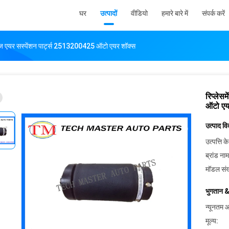
घर
उत्पादों
वीडियो
हमारे बारे में
संपर्क करें
-बेंज एयर सस्पेंशन पार्ट्स 2513200425 ऑटो एयर शॉक्स
रिप्लेस
ऑटो एय
उत्पाद व
उत्पत्ति के
ब्रांड नाम
मॉडल संख
भुगतान &
न्यूनतम आ
मूल्य: