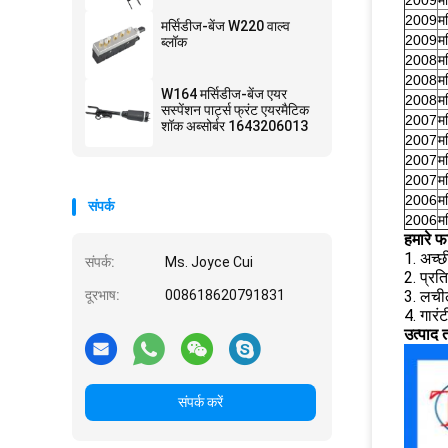
2009
मर
2009
मर
मर्सिडीज-बेंज W220 वाल्व
2009
मर
ब्लॉक
2008
मर
2008
मर
W164 मर्सिडीज-बेंज एयर
2008
मर
सस्पेंशन पार्ट्स फ्रंट एयरमैटिक
2007
मर
शॉक अब्सोर्बर 1643206013
2007
मर
2007
मर
2007
मर
2006
मर
संपर्क
2006
मर
हमारे फ
1. अच्छी
संपर्क:
Ms. Joyce Cui
2. प्रतिस
दूरभाष:
008618620791831
3. लची
4. गारंट
उत्पाद तस
संपर्क करें