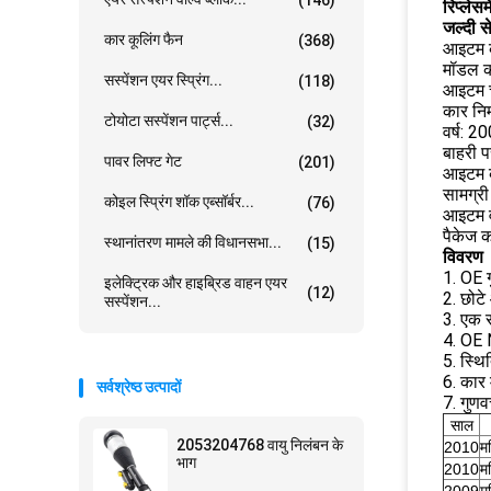
रिप्लेस
जल्दी स
कार कूलिंग फैन
(368)
आइटम क
मॉडल 
सस्पेंशन एयर स्प्रिंग...
(118)
आइटम च
कार निर्
टोयोटा सस्पेंशन पार्ट्स...
(32)
वर्ष: 
बाहरी 
पावर लिफ्ट गेट
(201)
आइटम क
सामग्री
कोइल स्प्रिंग शॉक एब्सॉर्बर...
(76)
आइटम 
पैकेज 
स्थानांतरण मामले की विधानसभा...
(15)
विवरण
1. OE 
इलेक्ट्रिक और हाइब्रिड वाहन एयर
(12)
2. छोट
सस्पेंशन...
3. एक स
4. OE 
5. स्थि
6. कार
सर्वश्रेष्ठ उत्पादों
7. गुणवत
साल
2053204768 वायु निलंबन के
2010
मर
भाग
2010
मर