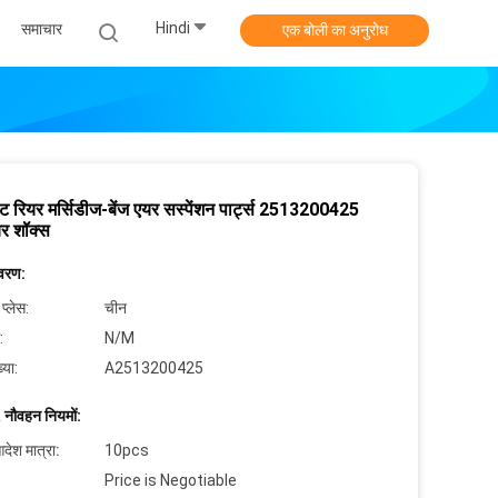
Hindi
समाचार
एक बोली का अनुरोध
मेंट रियर मर्सिडीज-बेंज एयर सस्पेंशन पार्ट्स 2513200425
र शॉक्स
िवरण:
 प्लेस:
चीन
:
N/M
्या:
A2513200425
 नौवहन नियमों:
देश मात्रा:
10pcs
Price is Negotiable