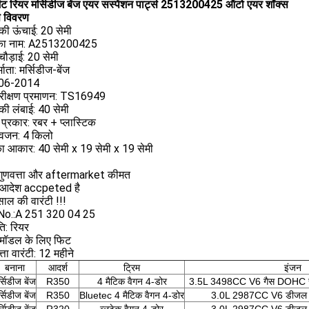
मेंट रियर मर्सिडीज बेंज एयर सस्पेंशन पार्ट्स 2513200425 ऑटो एयर शॉक्स
े विवरण
ी ऊंचाई: 20 सेमी
का नाम: A2513200425
ौड़ाई: 20 सेमी
माता: मर्सिडीज-बेंज
2006-2014
परीक्षण प्रमाणन: TS16949
ी लंबाई: 40 सेमी
 प्रकार: रबर + प्लास्टिक
वजन: 4 किलो
का आकार: 40 सेमी x 19 सेमी x 19 सेमी
गुणवत्ता और aftermarket कीमत
े आदेश accpeted है
ाल की वारंटी !!!
No.:A 251 320 04 25
ति: रियर
 मॉडल के लिए फिट
्ता वारंटी: 12 महीने
बनाना
आदर्श
ट्रिम
इंजन
्सिडीज बेंज
R350
4 मैटिक वैगन 4-डोर
3.5L 3498CC V6 गैस DOHC स्वा
्सिडीज बेंज
R350
Bluetec 4 मैटिक वैगन 4-डोर
3.0L 2987CC V6 डीजल D