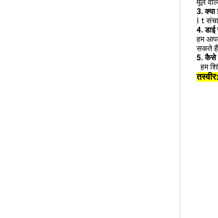
मूल वो
3. क्य
I
t संच
4. डाई 
हम आपके
सकते है
5. कैसे
हम
शि
तस्वीर