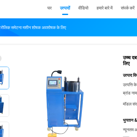
घर
उत्पादों
वीडियो
हमारे बारे में
संपर्क करें
इड्रोलिक समेटना मशीन शोषक अवशोषक के लिए
उच्च द
लिए
उत्पाद व
उत्पत्ति के
ब्रांड नाम
मॉडल संख
भुगतान &
न्यूनतम आ