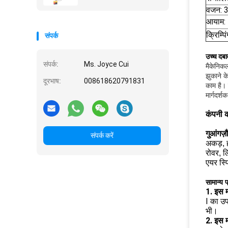
वजन: 
आयाम:
क्रिम्प
संपर्क
उच्च दबा
संपर्क:
Ms. Joyce Cui
मैकेनिकल
झुकाने क
दूरभाष:
008618620791831
काम है।
मार्गदर
कंपनी 
गुआंगज़
संपर्क करें
अकड़, ह
रोवर, ल
एयर स्प
सामान्य प
1. इस 
I का
उप
भी।
2. इस म