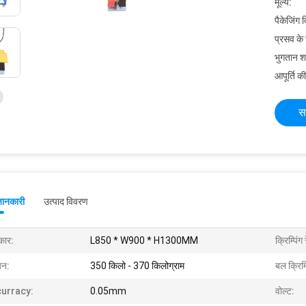
मूल्य:
पैकेजिंग 
प्रसव के
भुगतान शर्त
आपूर्ति की
स
जानकारी
उत्पाद विवरण
ार:
L850 * W900 * H1300MM
क्रिम्पिंग 
न:
350 किलो - 370 किलोग्राम
बल क्रिम्प
urracy:
0.05mm
वोल्ट: