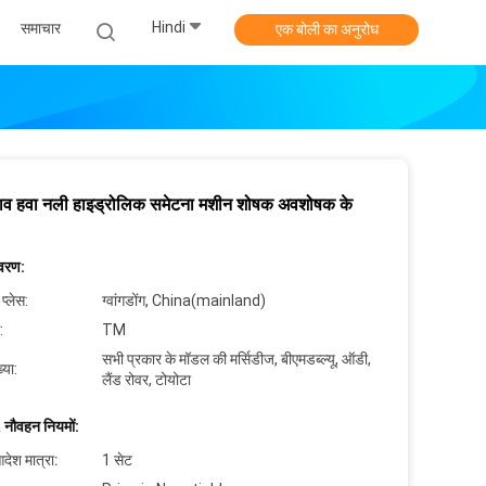
Hindi
समाचार
एक बोली का अनुरोध
बाव हवा नली हाइड्रोलिक समेटना मशीन शोषक अवशोषक के
िवरण:
 प्लेस:
ग्वांगडोंग, China(mainland)
:
TM
सभी प्रकार के मॉडल की मर्सिडीज, बीएमडब्ल्यू, ऑडी,
्या:
लैंड रोवर, टोयोटा
 नौवहन नियमों:
देश मात्रा:
1 सेट