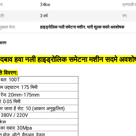
वर:
34kw
प्रणाली 
ंटी:
3 वर्ष
रंग:
मुखता देना:
हाइड्रोलिक नली समेटना मशीन
,
भारी शुल्क सदमे अवशोषक
िवरण
 दबाव हवा नली हाइड्रोलिक समेटना मशीन सदमे अवशो
से विवरण:
ा बल: 100T
 उद्घाटन: 175 मिमी
ा रेंज: 20mm-175mm
सी: 0.05 मिमी
र जाता है सेट: 10 (आकार अनुकूलित)
ज: 380V / 220V
4kw
 का दबाव: 30Mpa
त मोड: ऑटो, मैनुअल, पेडल