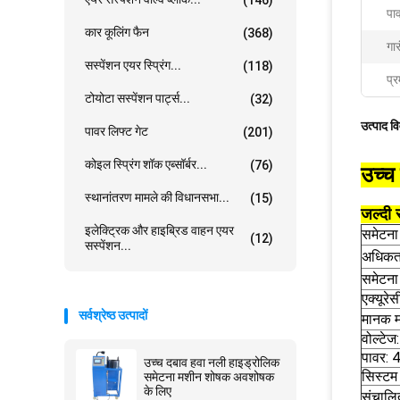
पा
कार कूलिंग फैन
(368)
गार
सस्पेंशन एयर स्प्रिंग...
(118)
प्र
टोयोटा सस्पेंशन पार्ट्स...
(32)
उत्पाद व
पावर लिफ्ट गेट
(201)
कोइल स्प्रिंग शॉक एब्सॉर्बर...
(76)
उच्च
स्थानांतरण मामले की विधानसभा...
(15)
जल्दी 
इलेक्ट्रिक और हाइब्रिड वाहन एयर
समेटन
(12)
सस्पेंशन...
अधिकतम
समेटन
एक्यूरे
सर्वश्रेष्ठ उत्पादों
मानक म
वोल्टे
पावर: 
उच्च दबाव हवा नली हाइड्रोलिक
सिस्टम
समेटना मशीन शोषक अवशोषक
के लिए
संचालि