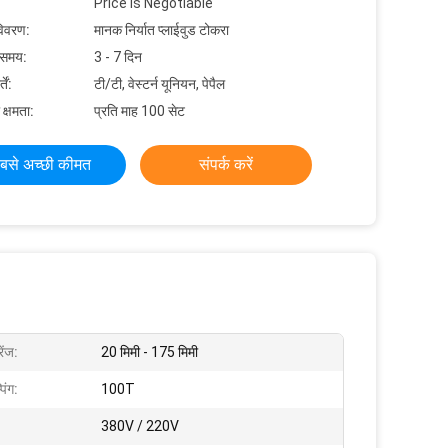
Price is Negotiable
विवरण:
मानक निर्यात प्लाईवुड टोकरा
 समय:
3 - 7 दिन
ें:
टी/टी, वेस्टर्न यूनियन, पेपैल
 क्षमता:
प्रति माह 100 सेट
बसे अच्छी कीमत
संपर्क करें
रेंज:
20 मिमी - 175 मिमी
िंग:
100T
380V / 220V