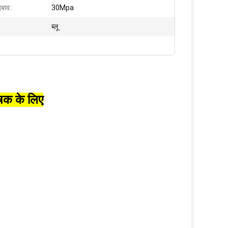
दबाव:
30Mpa
ब्लू
षक के लिए